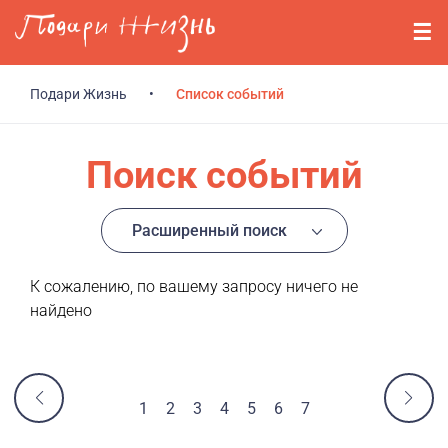
Перейти к основному содержанию
События
Стримерам
Подари Жизнь
•
Список событий
О нас
Поиск событий
Вопросы
Расширенный поиск
Войти
К сожалению, по вашему запросу ничего не
Регистрация
найдено
1
2
3
4
5
6
7