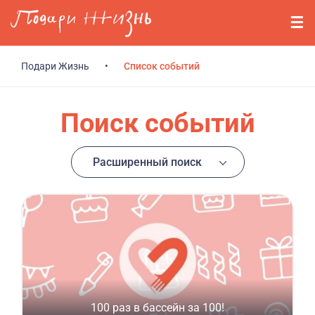
Перейти к основному содержанию
События
Стримерам
Подари Жизнь
•
Список событий
О нас
Поиск событий
Вопросы
Расширенный поиск
Войти
Регистрация
100 раз в бассейн за 100!