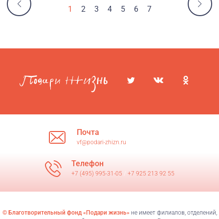
1
2
3
4
5
6
7
Почта
vf@podari-zhizn.ru
Телефон
+7 (495) 995-31-05
/
+7 925 213 92 55
© Благотворительный фонд «Подари жизнь»
не имеет филиалов, отделений,